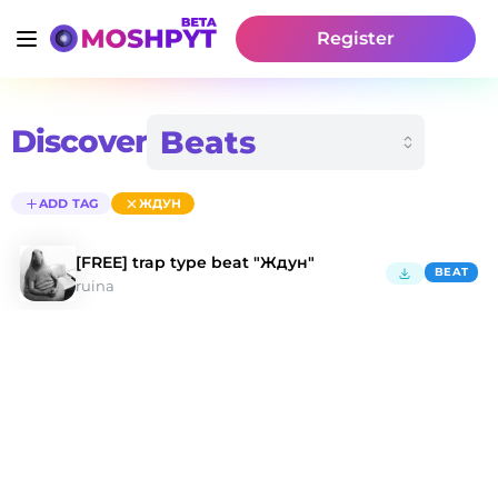
Register
Discover
ADD TAG
ЖДУН
[FREE] trap type beat "Ждун"
BEAT
ruina