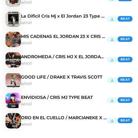
wiroll
La Dificil Cris Mj x El Jordan 23 Type Beat
BEAT
wiroll
MIS CADENAS EL JORDAN 23 X CRIS MJ TYPE BEATS
BEAT
wiroll
ANDROMEDA / CRIS MJ X EL JORDAN 23
BEAT
wiroll
GOOD LIFE / DRAKE X TRAVIS SCOTT
BEAT
wiroll
ENVIDIOSA / CRIS MJ TYPE BEAT
BEAT
wiroll
ORO EN EL CUELLO / MARCIANEKE X EL JORDAN 23
BEAT
wiroll