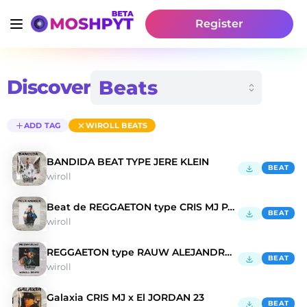
Register
Discover
ADD TAG
WIROLL BEATS
BANDIDA BEAT TYPE JERE KLEIN
BEAT
wiroll
Beat de REGGAETON type CRIS MJ PA LA AMERICA
BEAT
wiroll
REGGAETON type RAUW ALEJANDRO ME ENVUELVO
BEAT
wiroll
Galaxia CRIS MJ x El JORDAN 23
BEAT