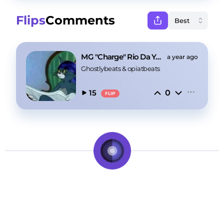
Flips
Comments
MG "Charge" Rio Da Yung Og Type Beat
a year ago
Ghostlybeats
 & 
opiatbeats
0
15
FLIP