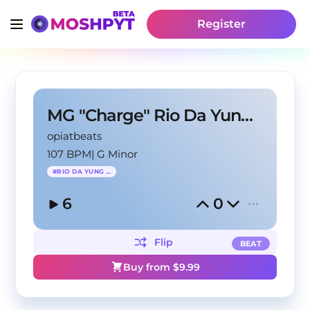
Register
MG "Charge" Rio Da Yung Og Type Beat
opiatbeats
107 BPM
|
G Minor
#
RIO DA YUNG OG
6
0
Flip
BEAT
Buy from $
9.99