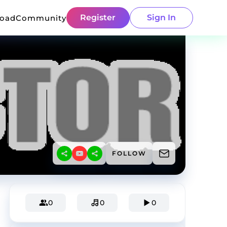
Register
Sign In
load
Community
FOLLOW
0
0
0