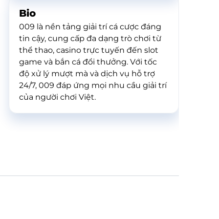
Bio
009 là nền tảng giải trí cá cược đáng
tin cậy, cung cấp đa dạng trò chơi từ
thể thao, casino trực tuyến đến slot
game và bắn cá đổi thưởng. Với tốc
độ xử lý mượt mà và dịch vụ hỗ trợ
24/7, 009 đáp ứng mọi nhu cầu giải trí
của người chơi Việt.