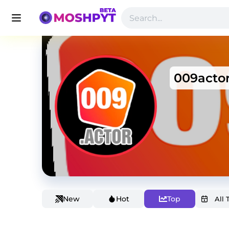
009acto
New
Hot
Top