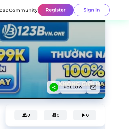
Register
Sign In
load
Community
FOLLOW
0
0
0