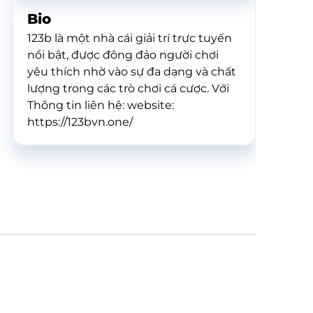
Bio
123b là một nhà cái giải trí trực tuyến
nổi bật, được đông đảo người chơi
yêu thích nhờ vào sự đa dạng và chất
lượng trong các trò chơi cá cược. Với
Thông tin liên hệ: website:
https://123bvn.one/