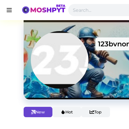
123bvno
New
Hot
Top