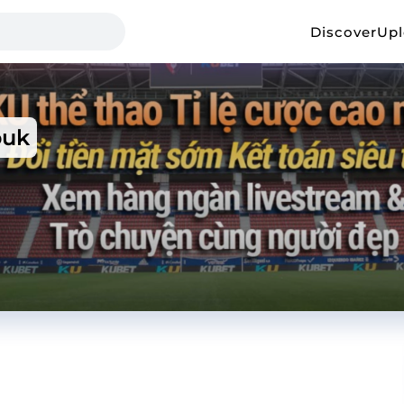
Discover
Up
ouk