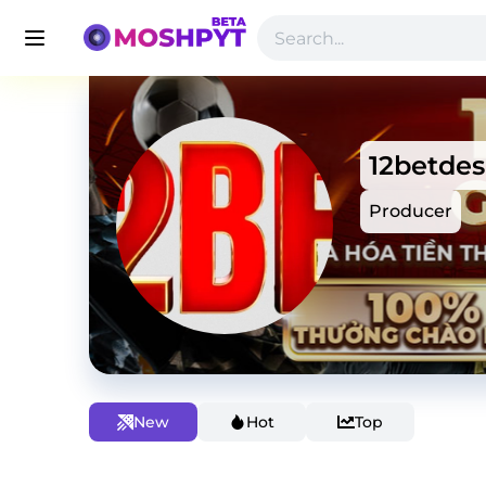
12betdes
Producer
New
Hot
Top