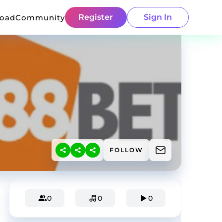
Register
Sign In
load
Community
FOLLOW
0
0
0