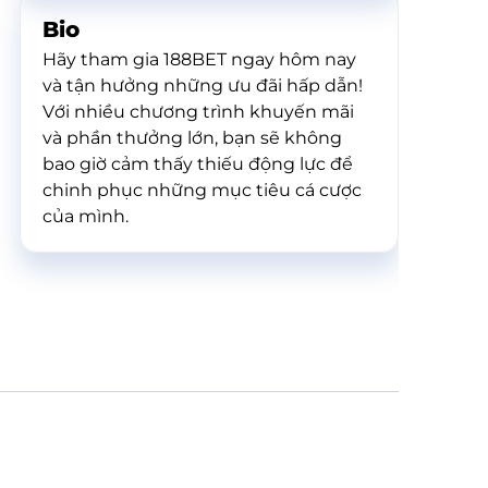
Bio
Hãy tham gia 188BET ngay hôm nay
và tận hưởng những ưu đãi hấp dẫn!
Với nhiều chương trình khuyến mãi
và phần thưởng lớn, bạn sẽ không
bao giờ cảm thấy thiếu động lực để
chinh phục những mục tiêu cá cược
của mình.