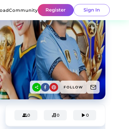
Register
Sign In
load
Community
FOLLOW
0
0
0