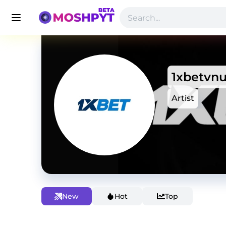
1xbetvn
Artist
New
Hot
Top