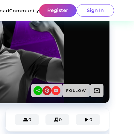
Register
Sign In
load
Community
FOLLOW
0
0
0