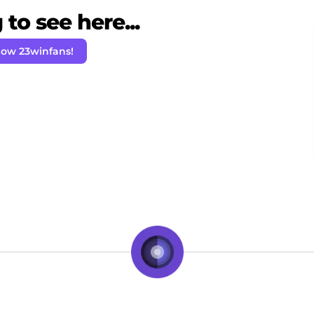
to see here...
low 23winfans!