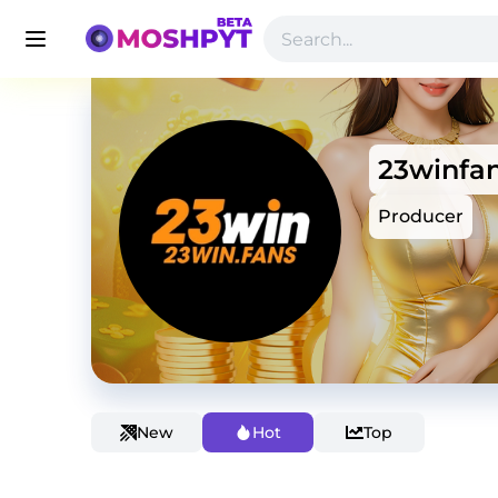
23winfa
Producer
New
Hot
Top