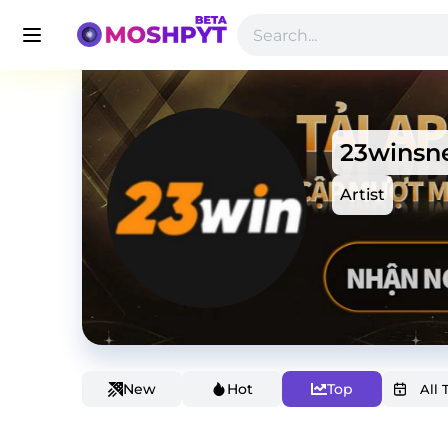
23winsn
Artist
New
Hot
Top