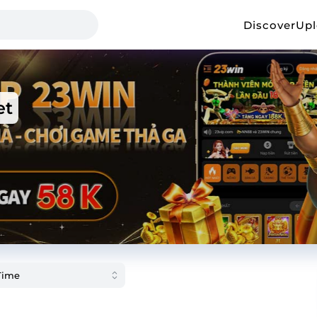
Discover
Up
et