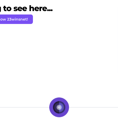
to see here...
low 23winsnet!