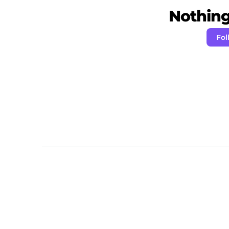
Nothing 
Fol