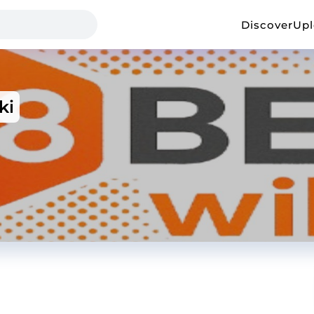
Discover
Up
ki