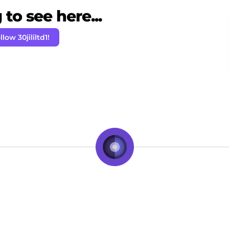
to see here...
llow 30jililtd1!