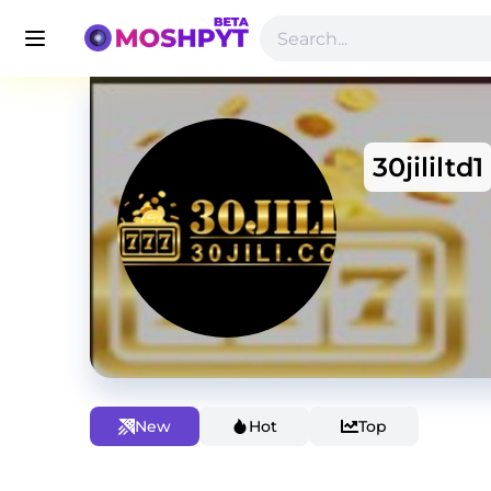
30jililtd1
New
Hot
Top