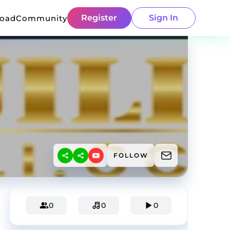
Register
Sign In
load
Community
FOLLOW
0
0
0