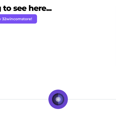
to see here...
w 32wincomstore!