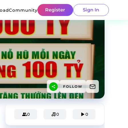
Register
Sign In
load
Community
FOLLOW
0
0
0