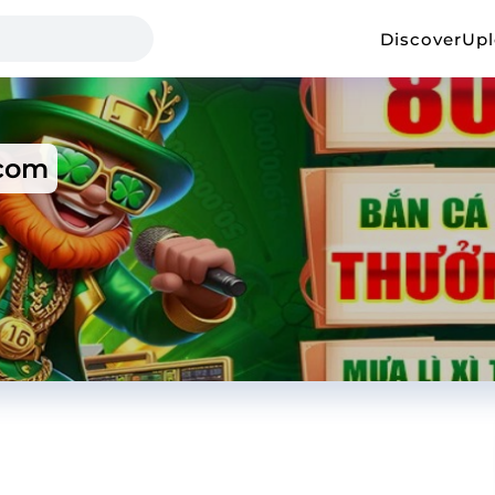
Discover
Up
com