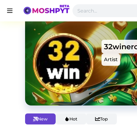
32winer
Artist
New
Hot
Top