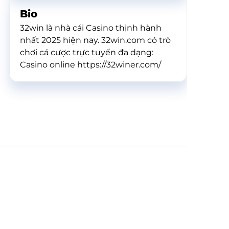
Bio
32win là nhà cái Casino thịnh hành
nhất 2025 hiện nay. 32win.com có trò
chơi cá cược trực tuyến đa dạng:
Casino online https://32winer.com/