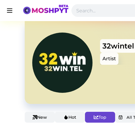
32wintel
Artist
New
Hot
Top