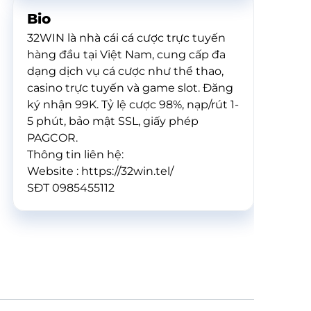
Bio
32WIN là nhà cái cá cược trực tuyến
hàng đầu tại Việt Nam, cung cấp đa
dạng dịch vụ cá cược như thể thao,
casino trực tuyến và game slot. Đăng
ký nhận 99K. Tỷ lệ cược 98%, nạp/rút 1-
5 phút, bảo mật SSL, giấy phép
PAGCOR.
Thông tin liên hệ:
Website : https://32win.tel/
SĐT 0985455112