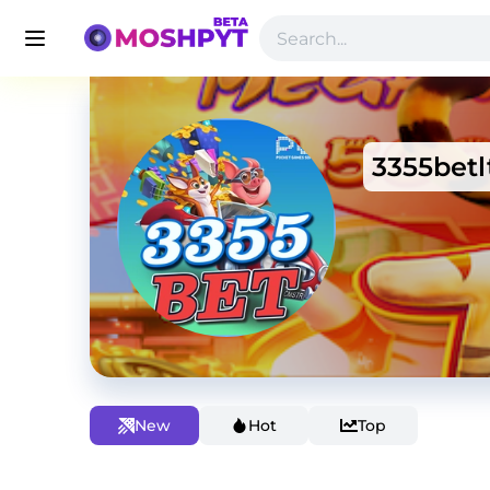
3355betl
New
Hot
Top