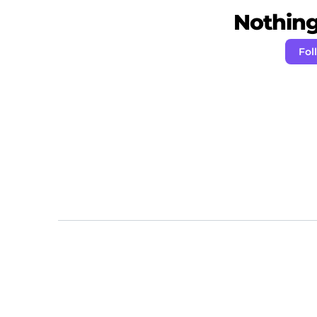
Nothing 
Fol