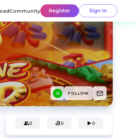
Register
Sign In
load
Community
FOLLOW
0
0
0