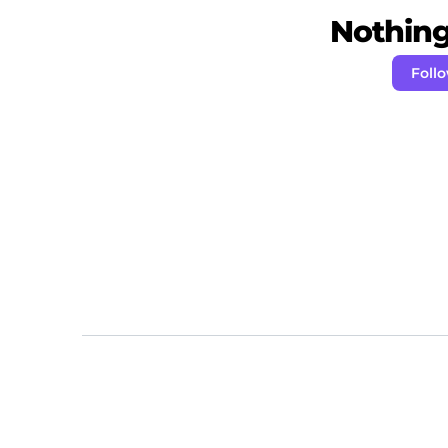
Nothing 
Foll