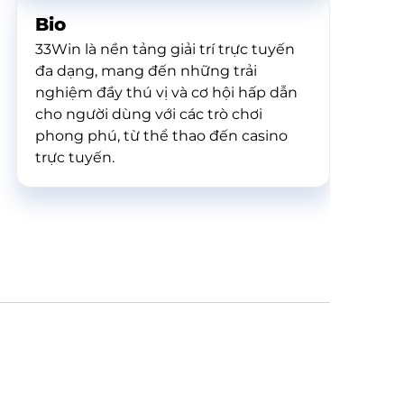
Bio
33Win là nền tảng giải trí trực tuyến
đa dạng, mang đến những trải
nghiệm đầy thú vị và cơ hội hấp dẫn
cho người dùng với các trò chơi
phong phú, từ thể thao đến casino
trực tuyến.