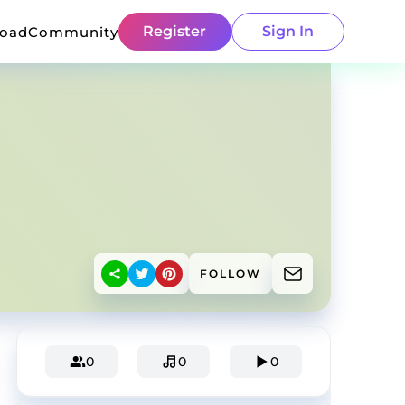
Register
Sign In
load
Community
FOLLOW
0
0
0