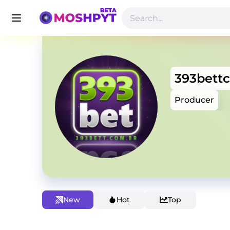
393bett
Producer
New
Hot
Top