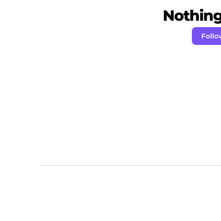
Nothing 
Follo