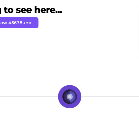
to see here...
low 45678uno!