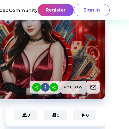
Register
Sign In
load
Community
FOLLOW
0
0
0