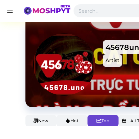
45678un
Artist
New
Hot
Top