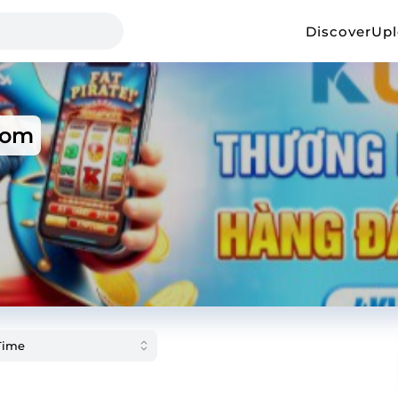
Discover
Up
com