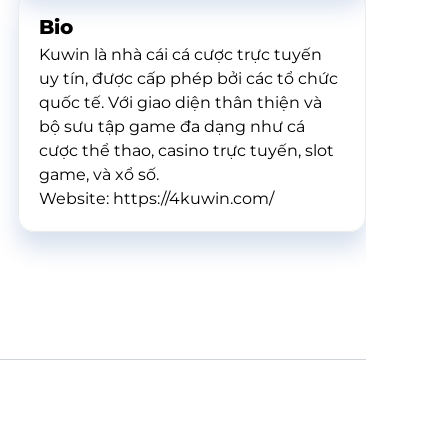
Bio
Kuwin là nhà cái cá cược trực tuyến
uy tín, được cấp phép bởi các tổ chức
quốc tế. Với giao diện thân thiện và
bộ sưu tập game đa dạng như cá
cược thể thao, casino trực tuyến, slot
game, và xổ số.
Website: https://4kuwin.com/