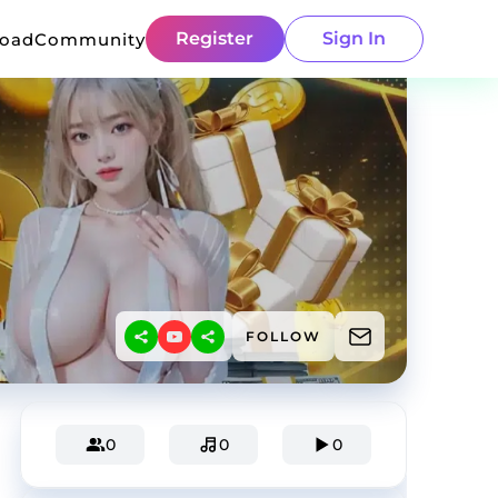
Register
Sign In
load
Community
FOLLOW
0
0
0