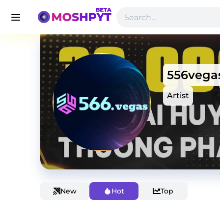
556vega
Artist
New
Hot
Top