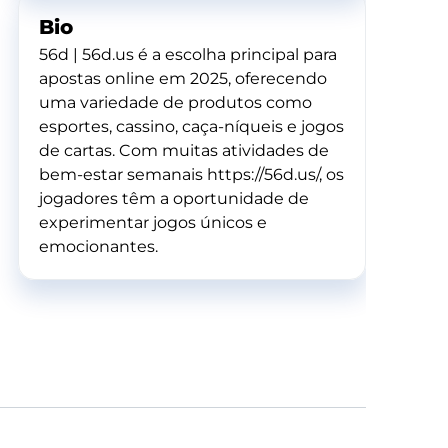
Bio
56d | 56d.us é a escolha principal para
apostas online em 2025, oferecendo
uma variedade de produtos como
esportes, cassino, caça-níqueis e jogos
de cartas. Com muitas atividades de
bem-estar semanais https://56d.us/, os
jogadores têm a oportunidade de
experimentar jogos únicos e
emocionantes.