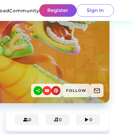
Register
Sign In
load
Community
FOLLOW
0
0
0