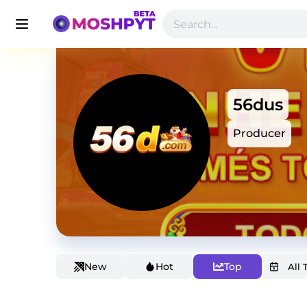
56dus
Producer
New
Hot
Top