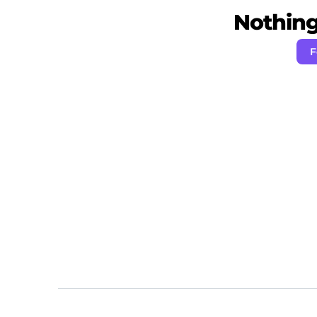
Nothing 
F