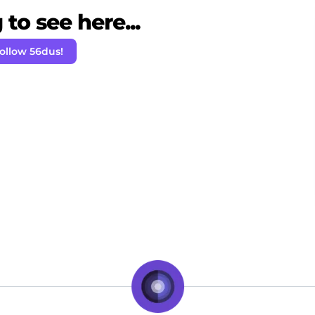
to see here...
ollow 56dus!