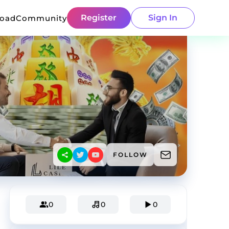
Register
Sign In
load
Community
FOLLOW
0
0
0