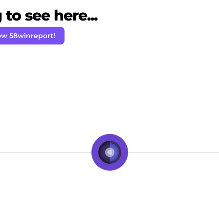
to see here...
ow 58winreport!