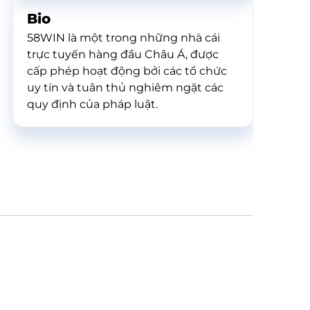
Bio
58WIN là một trong những nhà cái
trực tuyến hàng đầu Châu Á, được
cấp phép hoạt động bởi các tổ chức
uy tín và tuân thủ nghiêm ngặt các
quy định của pháp luật.