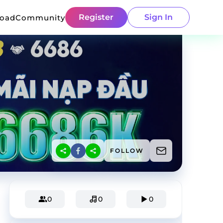
Register
Sign In
load
Community
FOLLOW
0
0
0