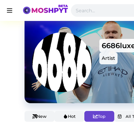
6686lux
Artist
New
Hot
Top