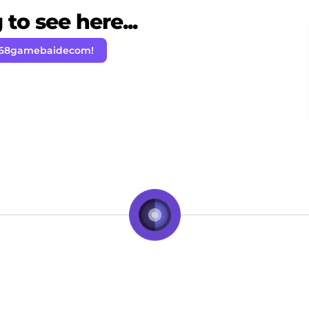
to see here...
 68gamebaidecom!