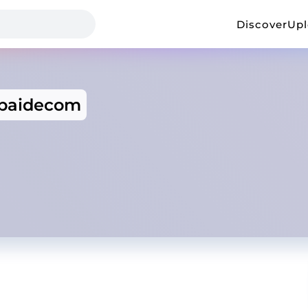
Discover
Up
baidecom