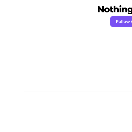
Nothing 
Follow