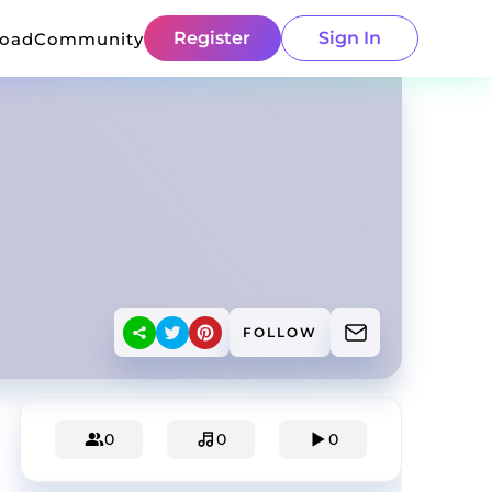
Register
Sign In
load
Community
FOLLOW
0
0
0