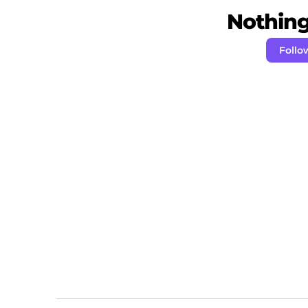
Nothing 
Follo