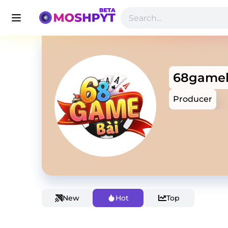
68gameb
Producer
New
Hot
Top