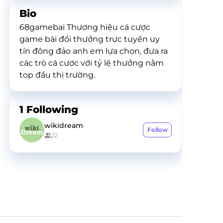
Bio
68gamebai Thương hiệu cá cược
game bài đổi thưởng trực tuyến uy
tín đông đảo anh em lựa chọn, đưa ra
các trò cá cược với tỷ lệ thưởng nằm
top đầu thị trường.
1
Following
wikidream
Follow
12