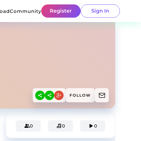
Register
Sign In
load
Community
FOLLOW
0
0
0