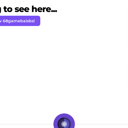
to see here...
w 68gamebaisbs!