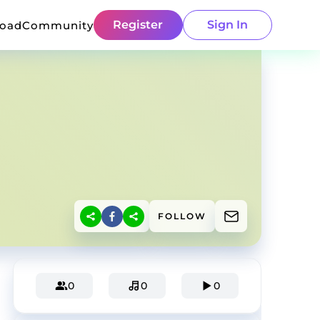
Register
Sign In
load
Community
FOLLOW
0
0
0