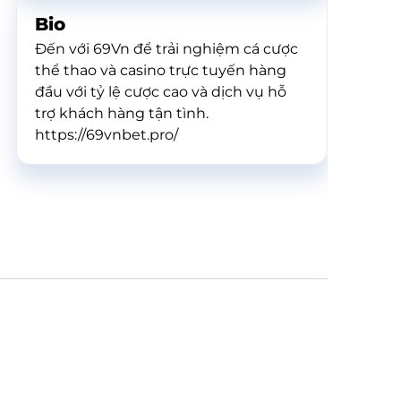
Bio
Đến với 69Vn để trải nghiệm cá cược
thể thao và casino trực tuyến hàng
đầu với tỷ lệ cược cao và dịch vụ hỗ
trợ khách hàng tận tình.
https://69vnbet.pro/