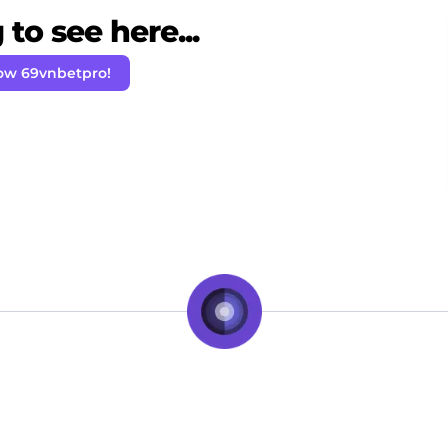
to see here...
low 69vnbetpro!