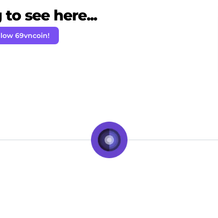
to see here...
llow 69vncoin!