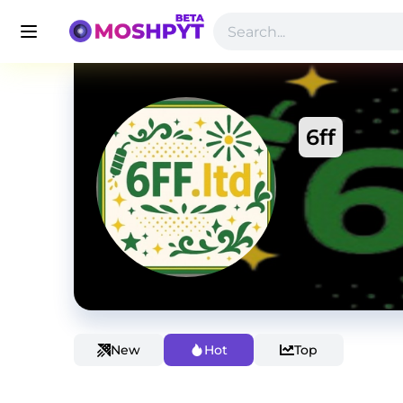
6ff
New
Hot
Top