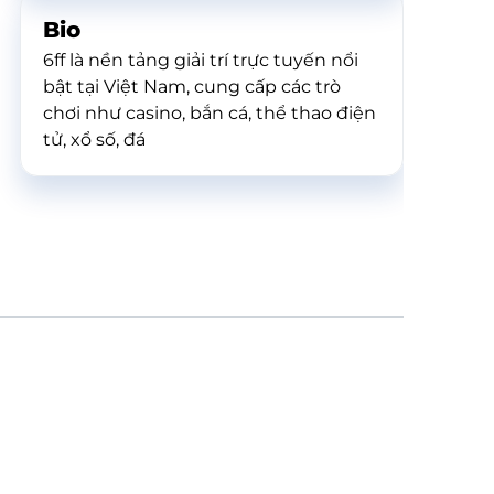
Bio
6ff là nền tảng giải trí trực tuyến nổi
bật tại Việt Nam, cung cấp các trò
chơi như casino, bắn cá, thể thao điện
tử, xổ số, đá