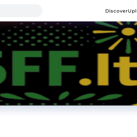
Discover
Up