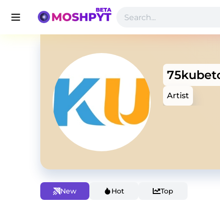
75kubet
Artist
New
Hot
Top