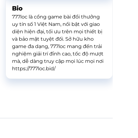
Bio
777loc là cổng game bài đổi thưởng
uy tín số 1 Việt Nam, nổi bật với giao
diện hiện đại, tối ưu trên mọi thiết bị
và bảo mật tuyệt đối. Sở hữu kho
game đa dạng, 777loc mang đến trải
nghiệm giải trí đỉnh cao, tốc độ mượt
mà, dễ dàng truy cập mọi lúc mọi nơi
https://777loc.bid/