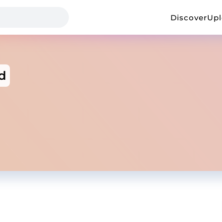
Discover
Up
d