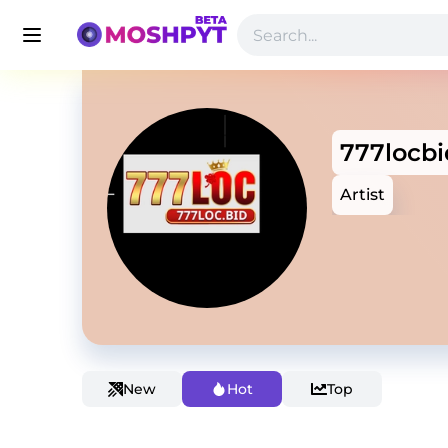
777locbi
Artist
New
Hot
Top