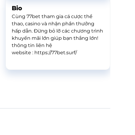
Bio
Cùng 77bet tham gia cá cược thể
thao, casino và nhận phần thưởng
hấp dẫn. Đừng bỏ lỡ các chương trình
khuyến mãi lớn giúp bạn thắng lớn!
thông tin liên hệ
website : https://77bet.surf/