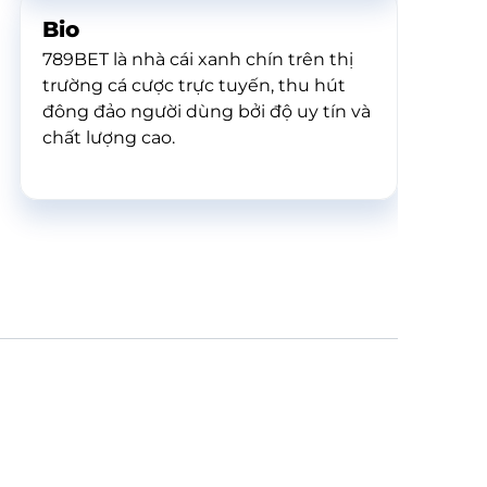
Bio
789BET là nhà cái xanh chín trên thị
trường cá cược trực tuyến, thu hút
đông đảo người dùng bởi độ uy tín và
chất lượng cao.