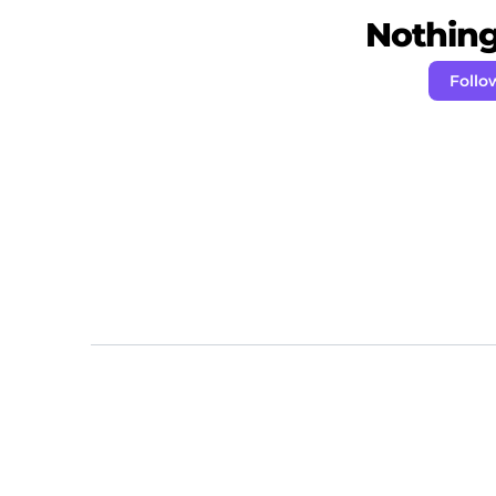
Nothing 
Follo