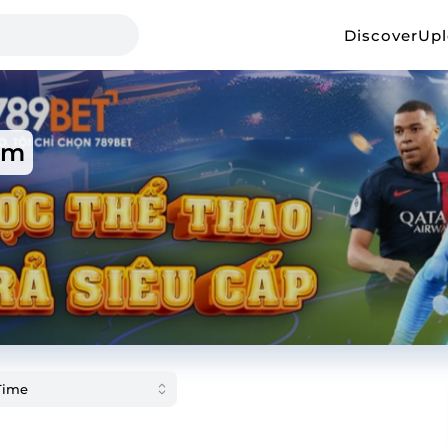
Discover
Up
im