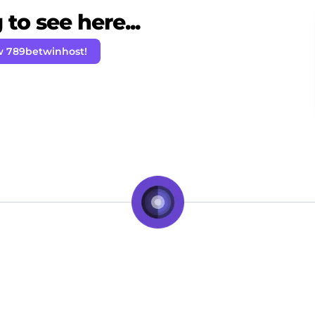
to see here...
w 789betwinhost!