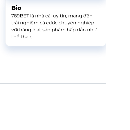
Bio
789BET là nhà cái uy tín, mang đến
trải nghiệm cá cược chuyên nghiệp
với hàng loạt sản phẩm hấp dẫn như
thể thao,