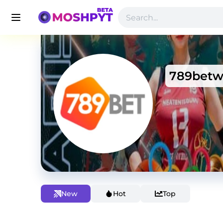
789betw
New
Hot
Top