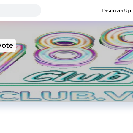
Discover
Up
vote