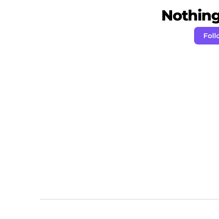
Nothing 
Foll