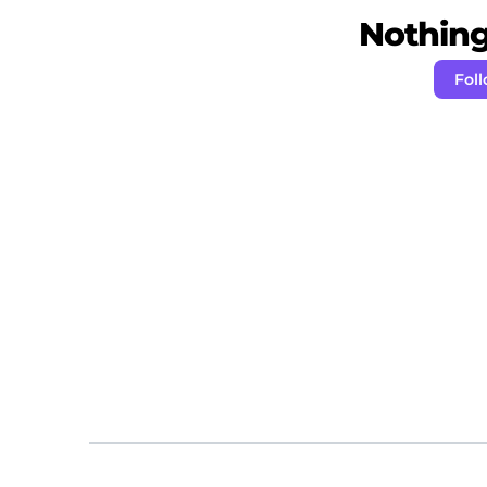
Nothing 
Fol