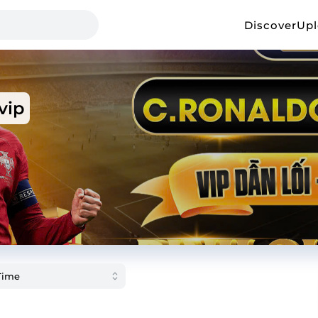
Discover
Up
vip