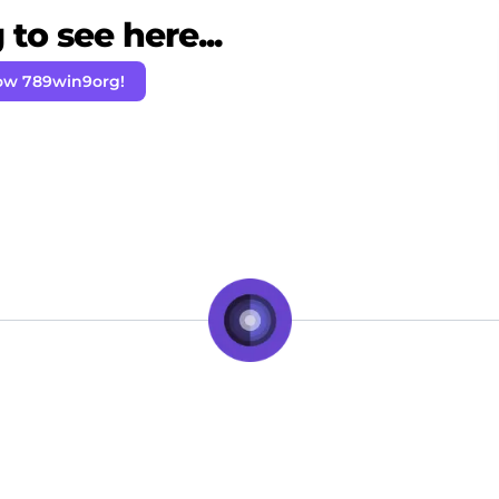
to see here...
ow 789win9org!