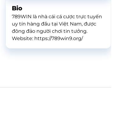
Bio
789WIN là nhà cái cá cược trực tuyến
uy tín hàng đầu tại Việt Nam, được
đông đảo người chơi tin tưởng.
Website: https://789win9.org/