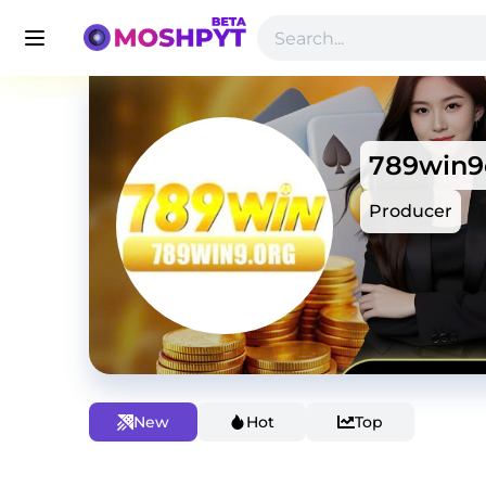
789win9
Producer
New
Hot
Top