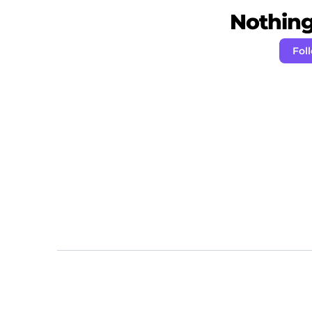
Nothing 
Fol