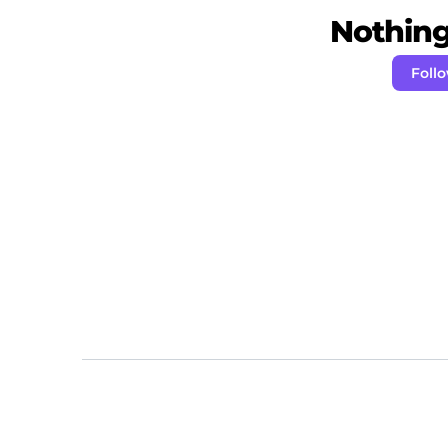
Nothing 
Foll