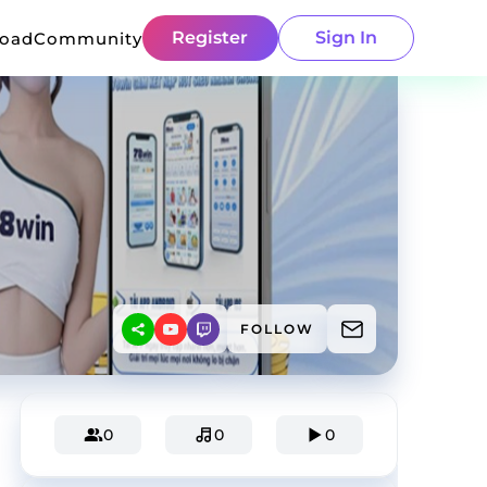
Register
Sign In
load
Community
FOLLOW
0
0
0