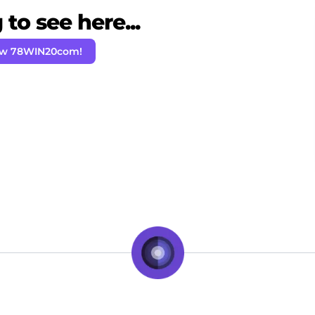
to see here...
ow 78WIN20com!