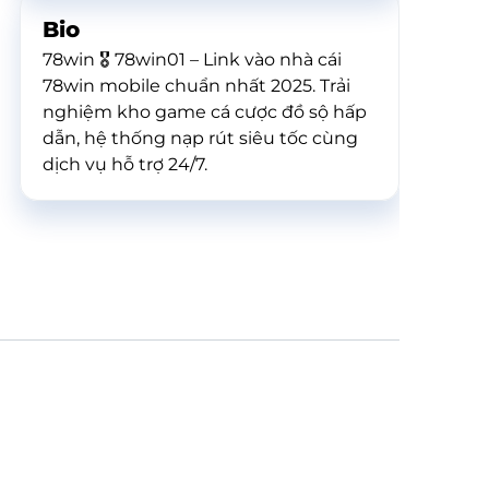
Bio
78win 🎖️ 78win01 – Link vào nhà cái
78win mobile chuẩn nhất 2025. Trải
nghiệm kho game cá cược đồ sộ hấp
dẫn, hệ thống nạp rút siêu tốc cùng
dịch vụ hỗ trợ 24/7.