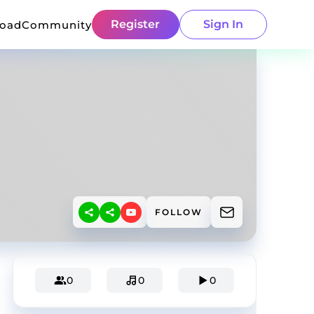
Register
Sign In
load
Community
FOLLOW
0
0
0