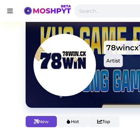
78wincx
Artist
New
Hot
Top