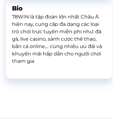
Bio
78WIN là tập đoàn lớn nhất Châu Á
hiện nay, cung cấp đa dạng các loại
trò chơi trực tuyến miễn phí như: đá
gà, live casino, sảnh cược thể thao,
bắn cá online,... cùng nhiều ưu đãi và
khuyến mãi hấp dẫn cho người chơi
tham gia