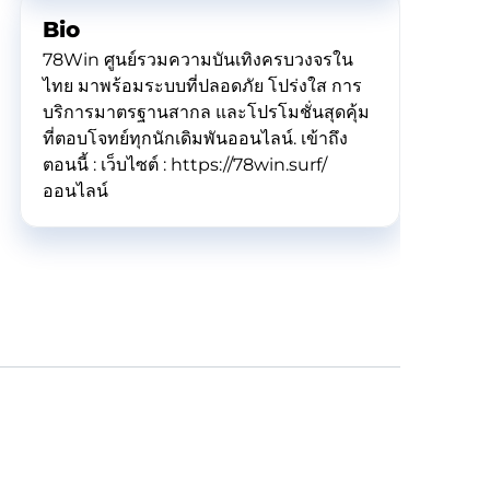
Bio
78Win ศูนย์รวมความบันเทิงครบวงจรใน
ไทย มาพร้อมระบบที่ปลอดภัย โปร่งใส การ
บริการมาตรฐานสากล และโปรโมชั่นสุดคุ้ม
ที่ตอบโจทย์ทุกนักเดิมพันออนไลน์. เข้าถึง
ตอนนี้ : เว็บไซต์ : https://78win.surf/
ออนไลน์