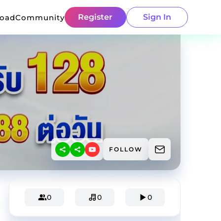
Register
Sign In
load
Community
FOLLOW
0
0
0