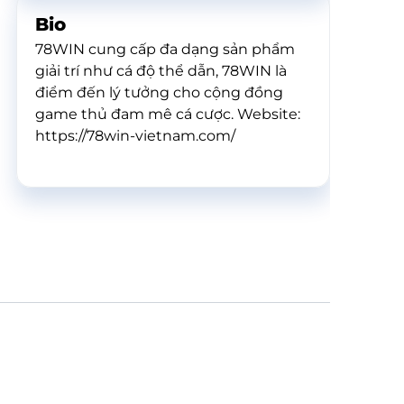
Bio
78WIN cung cấp đa dạng sản phẩm
giải trí như cá độ thể dẫn, 78WIN là
điểm đến lý tưởng cho cộng đồng
game thủ đam mê cá cược. Website:
https://78win-vietnam.com/