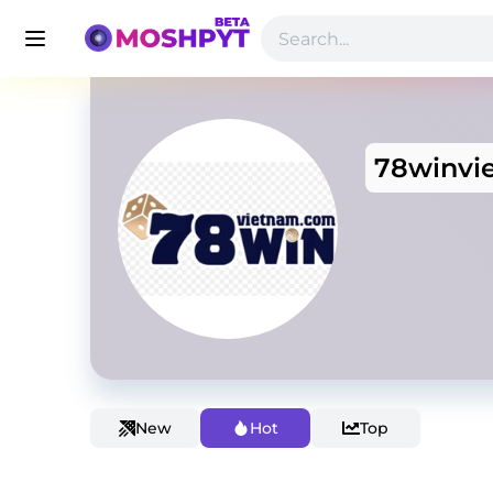
78winv
New
Hot
Top