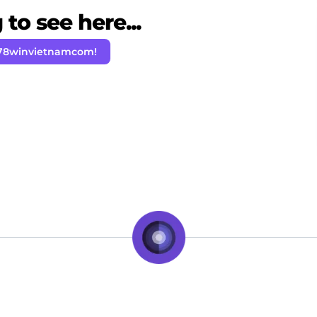
to see here...
 78winvietnamcom!