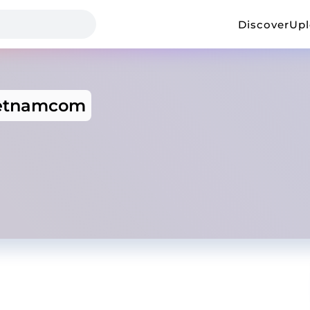
Discover
Up
ietnamcom