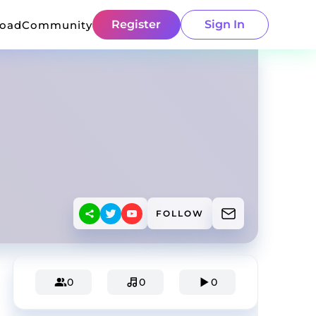
Register
Sign In
load
Community
FOLLOW
0
0
0