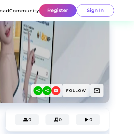
Register
Sign In
load
Community
FOLLOW
0
0
0