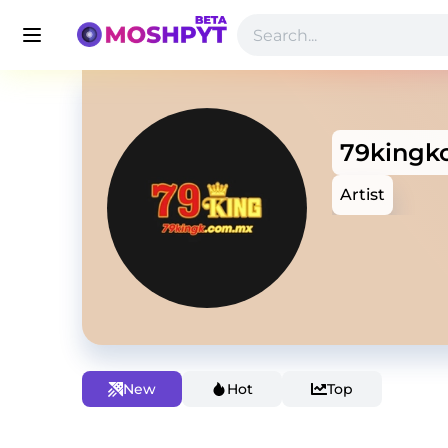
79king
Artist
New
Hot
Top