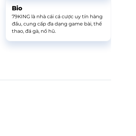
Bio
79KING là nhà cái cá cược uy tín hàng
đầu, cung cấp đa dạng game bài, thể
thao, đá gà, nổ hũ.